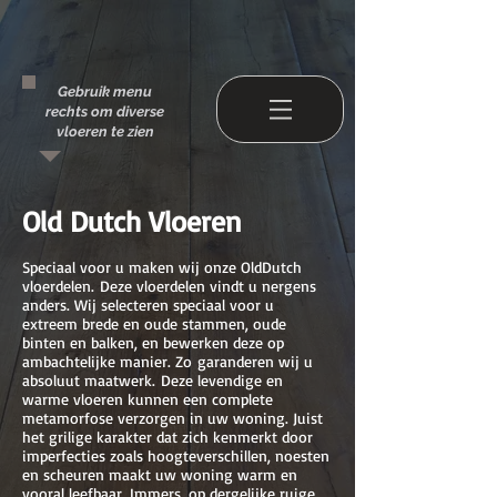
Gebruik menu
rechts om diverse
vloeren te zien
Old Dutch Vloere
n
Speciaal voor u maken wij onze OldDutch
vloerdelen. Deze vloerdelen vindt u nergens
anders. Wij selecteren speciaal voor u
extreem brede en oude stammen, oude
binten en balken, en bewerken deze op
ambachtelijke manier. Zo garanderen wij u
absoluut maatwerk. Deze levendige en
warme vloeren kunnen een complete
metamorfose verzorgen in uw woning. Juist
het grilige karakter dat zich kenmerkt door
imperfecties zoals hoogteverschillen, noesten
en scheuren maakt uw woning warm en
vooral leefbaar. Immers, op dergelijke ruige