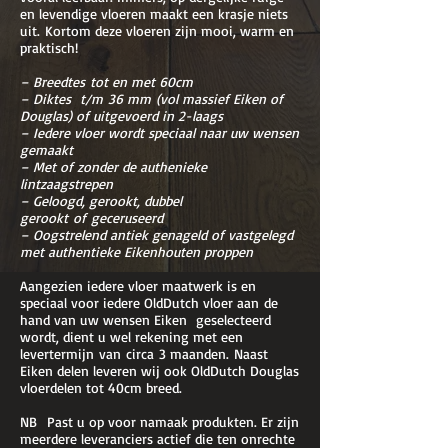
en levendige vloeren maakt een krasje niets
uit. Kortom deze vloeren zijn mooi, warm en
praktisch!
– Breedtes tot en met 60cm
– Diktes t/m 36 mm (vol massief Eiken of
Douglas) of uitgevoerd in 2-laags
– Iedere vloer wordt speciaal naar uw wensen
gemaakt
– Met of zonder de authenieke
lintzaagstrepen
– Geloogd, gerookt, dubbel
gerookt of geceruseerd
– Oogstrelend antiek genageld of vastgelegd
met authentieke Eikenhouten proppen
Aangezien iedere vloer maatwerk is en
speciaal voor iedere OldDutch vloer aan de
hand van uw wensen Eiken geselecteerd
wordt, dient u wel rekening met een
levertermijn van circa 3 maanden. Naast
Eiken delen leveren wij ook OldDutch Douglas
vloerdelen tot 40cm breed.
NB Past u op voor namaak produkten. Er zijn
meerdere leveranciers actief die ten onrechte