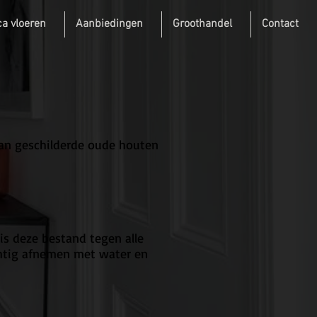
a vloeren
Aanbiedingen
Groothandel
Contact
van geschilderde oude houten
s deze bestand tegen alle
ochtig afnemen met water en