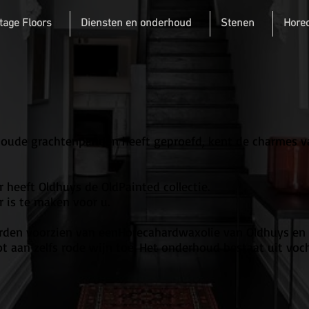
tage Floors
Diensten en onderhoud
Stenen
Horec
n oude grachtenpanden heeft geproefd, kent de charmes 
r heeft Oldhuys de OldPainted collectie.
r is te maken voor u.
rden voorzien van eenHorecahardwaxolie van Oldhuys en i
tot aan zelfs rode wijn toe. Het onderhoud bestaat uit v