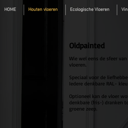
HOME
Houten vloeren
Ecologische Vloeren
Vin
Oldpainted
Wie wel eens de sfeer va
vloeren.
Speciaal voor de liefhebbe
Iedere denkbare RAL- kleu
Optioneel kan de vloer wo
denkbare (fris-) dranken 
groene zeep.