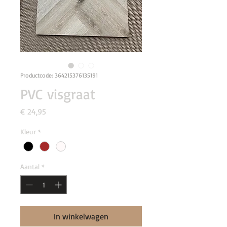
Productcode: 364215376135191
PVC visgraat
Prijs
€ 24,95
Kleur
*
Aantal
*
In winkelwagen