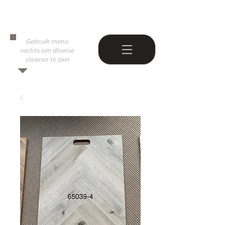
Gebruik menu
rechts om diverse
vloeren te zien